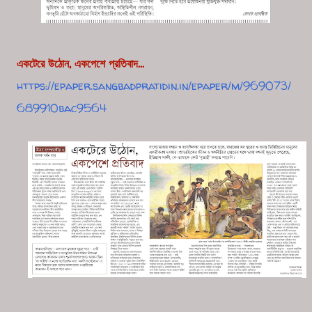
একটেরে উঠোন, একপেশে প্রতিবাদ...
https://epaper.sangbadpratidin.in/epaper/m/969073/
689910bac9564