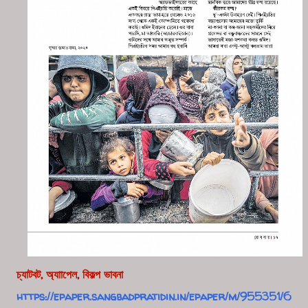
চ্যাটবট, অ্যাাপেল, বিকল্প ভাবনা
https://epaper.sangbadpratidin.in/epaper/m/955351/6