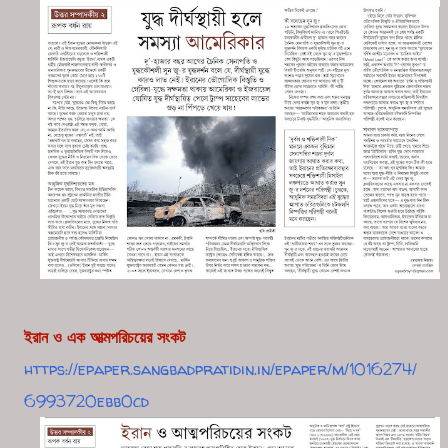
ইরান ও এক আত্মপরিচয়ের সংকট
https://epaper.sangbadpratidin.in/epaper/m/1016274/
6993720ebb0cd