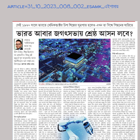
article=31_10_2023_008_002_esamk_এইশামায়