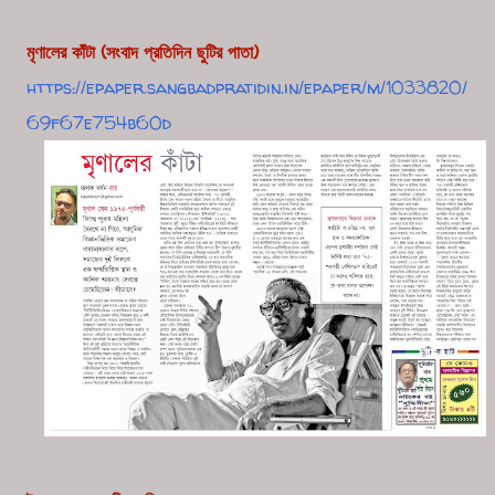
মৃণালের কাঁটা (সংবাদ প্রতিদিন ছুটির পাতা)
https://epaper.sangbadpratidin.in/epaper/m/1033820/
69f67e754b60d