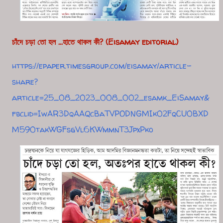
চাঁদে চড়া তো হল ...হাতে থাকল কী? (Eisamay editorial)
https://epaper.timesgroup.com/eisamay/article-
share?
article=25_08_2023_008_002_esamk_EiSamay&
fbclid=IwAR3DqAAQcBaTVPODNGMIk02FqCU0BXD
M590takWGFsgVl6KWmmnT3JpxPko