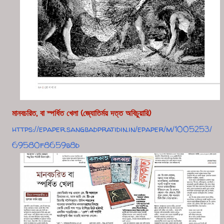
মানবচরিত, বা স্পর্ধিত খেলা (জ্যোতির্ময় দত্ত অবিচুয়ারি)
https://epaper.sangbadpratidin.in/epaper/m/1005253/
69580f8659b8d