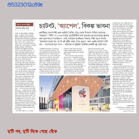
85323012c89e
দু'টি পথ, দু'টি দিকে গেছে বেঁকে